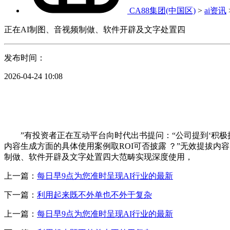
CA88集团(中国区)
>
ai资讯
正在AI制图、音视频制做、软件开辟及文字处置四
发布时间：
2026-04-24 10:08
”有投资者正在互动平台向时代出书提问：“公司提到‘积极拥
内容生成方面的具体使用案例取ROI可否披露 ？”无效提拔内
制做、软件开辟及文字处置四大范畴实现深度使用，
上一篇：
每日早9点为您准时呈现AI行业的最新
下一篇：
利用起来既不外单也不外于复杂
上一篇：
每日早9点为您准时呈现AI行业的最新