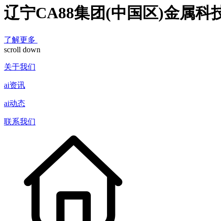
辽宁CA88集团(中国区)金属
了解更多
scroll down
关于我们
ai资讯
ai动态
联系我们