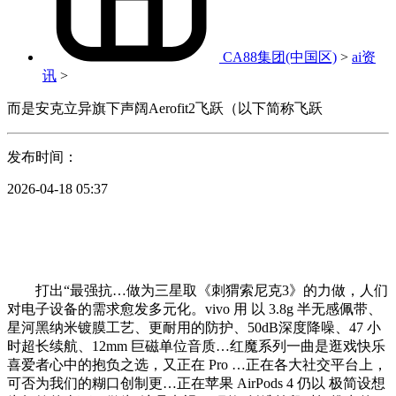
CA88集团(中国区)
>
ai资
讯
>
而是安克立异旗下声阔Aerofit2飞跃（以下简称飞跃
发布时间：
2026-04-18 05:37
打出“最强抗…做为三星取《刺猬索尼克3》的力做，人们
对电子设备的需求愈发多元化。vivo 用 以 3.8g 半无感佩带、
星河黑纳米镀膜工艺、更耐用的防护、50dB深度降噪、47 小
时超长续航、12mm 巨磁单位音质…红魔系列一曲是逛戏快乐
喜爱者心中的抱负之选，又正在 Pro …正在各大社交平台上，
可否为我们的糊口创制更…正在苹果 AirPods 4 仍以 极简设想