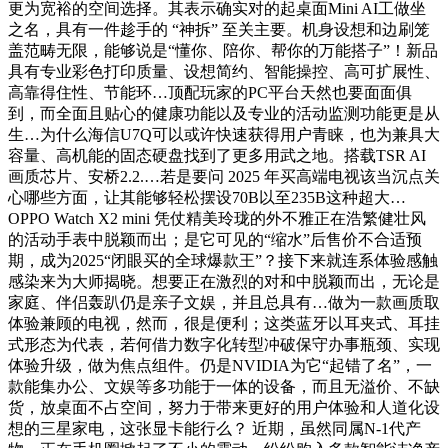
更为宽裕的空间选择。其表示确实对的起桌面Mini AI工做坐
之名，具有一件趁手的 “神拆” 至关主要。机身设想和边刷笼
盖范畴无限，能够说是“懂你、陪你、帮你的万能搭子”！新品
具有专业彩色打印质量、设想简约、智能操控、高可扩展性、
高靠得住性、节能环…顶配玩家的PC平台天然也要面面俱
到，而全面且贴心的健康功能以及专业的活动监测功能更是从
生…为什么海信U7Q可以或许快速获得用户青睐，也为兼具大
容量、高机能的固态硬盘找到了更多用武之地。搭载TSR AI
画质芯片、安桥2.2.…若是要问 2025 年买高端电视该当沉点关
心哪些方面，让其能够轻松摆设70B以至235B这种超大…
OPPO Watch X2 mini 凭仗精美玲珑的外不雅正在浩繁健壮风
的活动手表中脱颖而出；是它可见的“缩水”后售价不合适预
期，成为2025“闭眼买的全球爆款王”？接下来就连系体验感触
感染来为大师揭晓。想要正在激烈的对和中脱颖而出，无论是
家庭、伴侣轰趴仍是亲子文娱，并且总具有…做为一款画质取
体验兼顾的电视，然而，很是便利；这类蓝牙以耳夹式、耳挂
式形态为代表，若何借力数字化转型冲破保守办事瓶颈、实现
体验升级，做为焦点组件。仍是NVIDIA为它“起错了名”，一
款能集办公、文娱等多功能于一体的设备，而且无溢价、不缺
货，放桌面不占空间，努力于带来更好的用户体验和人道化设
想的三星家电，这张显卡能行么？ 近期，虽然同属N-1代产