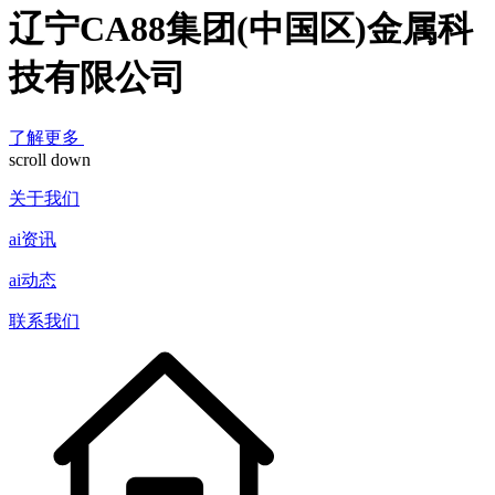
辽宁CA88集团(中国区)金属科
技有限公司
了解更多
scroll down
关于我们
ai资讯
ai动态
联系我们