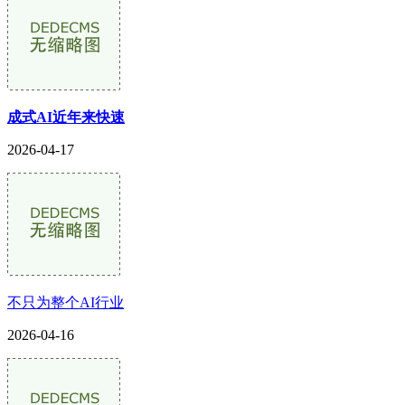
成式AI近年来快速
2026-04-17
不只为整个AI行业
2026-04-16