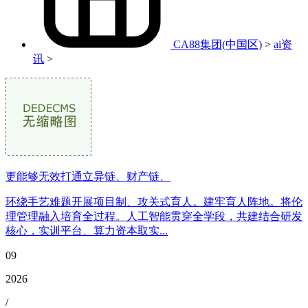
CA88集团(中国区)
>
ai资
讯
>
更能够无效打通立异链、财产链、
环绕手艺难题开展项目制、攻关式育人。建牢育人阵地。将伦
理管理融入培育全过程。人工智能贯穿全学段，共建结合研发
核心，实训平台、算力资本取实...
09
2026
/