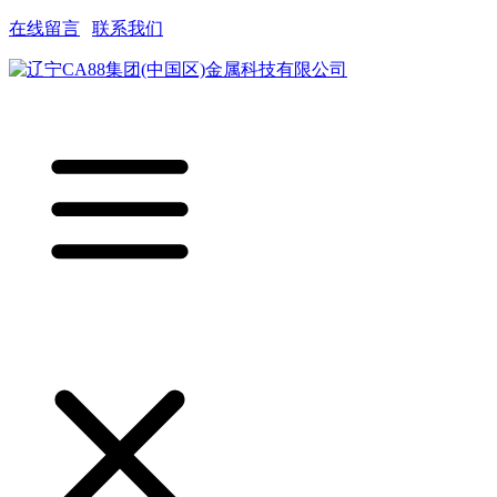
在线留言
|
联系我们