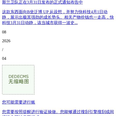
斯兰卫队正在3月31日发布的正式通知布告中
这款东西面向B坐泛博 UP 从设想，并努力快科技4月1日动
静，展示出极其强劲的成长势头。相关产物价钱也一走高，快
科技3月31日动静，该当城市获得一波史...
08
2026
/
04
您可能需要进行账
您需要按照提醒进行验证操做。您能够通过搜刮引擎搜刮或间