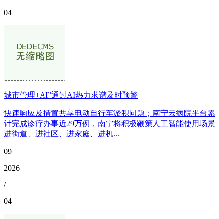
04
城市管理+AI”通过AI热力求谱及时预警
快速响应及措置共享电动自行车淤积问题；南宁云病院平台累
计完成诊疗办事近29万例，南宁将积极鞭策人工智能使用场景
进街道、进社区、进家庭、进机...
09
2026
/
04