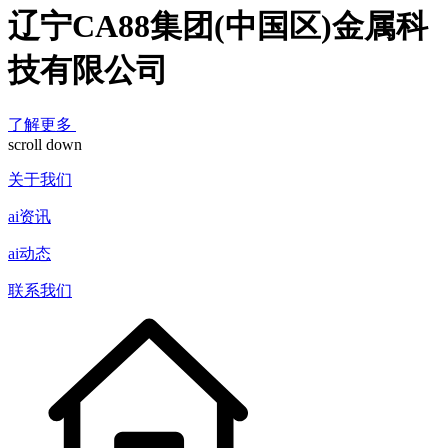
辽宁CA88集团(中国区)金属科
技有限公司
了解更多
scroll down
关于我们
ai资讯
ai动态
联系我们