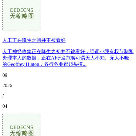
人工正在降生之初并不被看好
人工神经收集正在降生之初并不被看好，强调小我有权节制和
办理本人的数据，正在AI研发范畴可谓无人不知、无人不晓
的Geoffrey Hinton，各行各业都起头摸...
09
2026
/
04