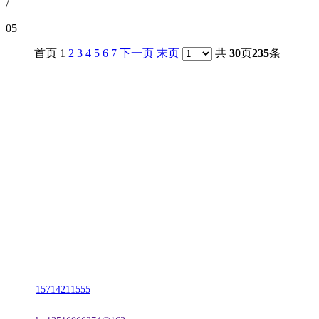
/
05
首页 1
2
3
4
5
6
7
下一页
末页
共
30
页
235
条
CONTACT US
联系我们
名称：辽宁CA88集团(中国区)金属科技有限公司
地址：朝阳市朝阳县柳城经济开发区有色金属工业园
电话：
15714211555