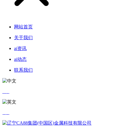
网站首页
关于我们
ai资讯
ai动态
联系我们
中文
英文